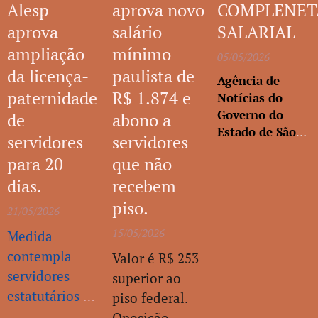
Desenvolvimento
Alesp
aprova novo
COMPLENET
Habitacional e
aprova
salário
SALARIAL
Urbano do
ampliação
mínimo
Estado de São
05/05/2026
da licença-
paulista de
Paulo):
O órgão
Agência de
estadual
paternidade
R$ 1.874 e
Notícias do
responsável pela
Governo do
de
abono a
moradia
Estado de São
servidores
servidores
popular...
Paulo
para 20
que não
dias.
recebem
piso.
21/05/2026
15/05/2026
Medida
contempla
Valor é R$ 253
servidores
superior ao
estatutários e
piso federal.
empregados
Oposição