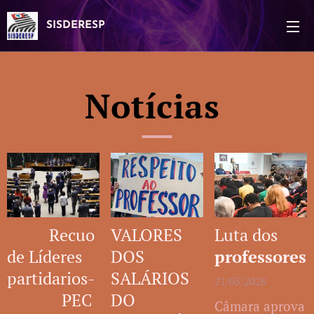
SISDERESP
Notícias
Recuo
VALORES
Luta dos
de Líderes
DOS
professores
partidarios-
SALÁRIOS
21/05/2026
PEC
DO
Câmara aprova