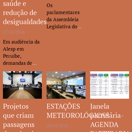
saúde e
Os
redução de
parlamentares
da Assembleia
desigualdades
Legislativa do
27/04/2026
Estado de São
Paulo subiram à
Em audiência da
tribuna do
Alesp em
Plenário
Peruíbe,
Juscelino
demandas de
Kubitschek,
saúde com
nesta quinta-
ênfase na
feira (16), para a
atenção à
45ª Sessão
mulher,
Ordinária de
segurança
2026.
Projetos
ESTAÇÕES
Janela
pública e
infraestrutura se
que criam
METEOROLÓGICAS
partidária-
destacaram
passagens
AGENDA
08/04/2026
entre as