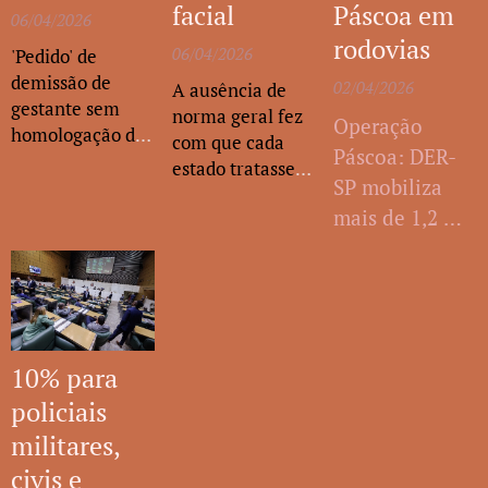
PLs sobre
Paulo. Ao todo, a
facial
Páscoa em
chuvas que
06/04/2026
segurança no
Alesp conta com
rodovias
atingiram a
06/04/2026
'Pedido' de
94 deputadas e
metrô e
Capital e as
demissão de
deputados.
02/04/2026
A ausência de
publicidade no
cidades
gestante sem
norma geral fez
transporte
Operação
vizinhas....
homologação do
com que cada
público
Páscoa: DER-
sindicato por sua
estado tratasse
SP mobiliza
culpa não gera
de maneira
rescisão indireta
mais de 1,2 mil
distinta a sua
aplicação. Dados
profissionais
levantados pela
para atender
revista
14,3 milhões
eletrônica
de veículos
Consultor
10% para
Jurídico
mostram que
policiais
apenas cinco
militares,
estados
civis e
informam