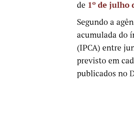
de
1º de julho 
Segundo a agênc
acumulada do í
(IPCA) entre ju
previsto em cad
publicados no D