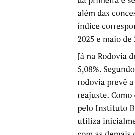
da primeira e s
além das conce
índice correspo
2025 e maio de 
Já na Rodovia d
5,08%. Segundo 
rodovia prevê a
reajuste. Como 
pelo Instituto B
utiliza inicialm
com as demais c