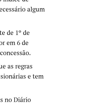
 necessário algum
te de 1º de
gor em 6 de
 concessão.
ue as regras
sionárias e tem
s no Diário