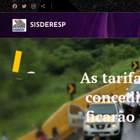
SISDERESP
As tarif
concedi
ficarão