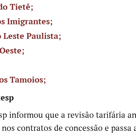
do Tietê;
os Imigrantes;
 Leste Paulista;
Oeste;
os Tamoios;
tesp
sp informou que a revisão tarifária a
 nos contratos de concessão e passa a