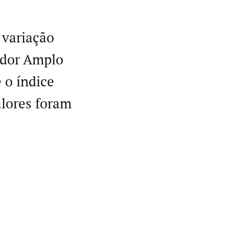
 variação
idor Amplo
 o índice
alores foram