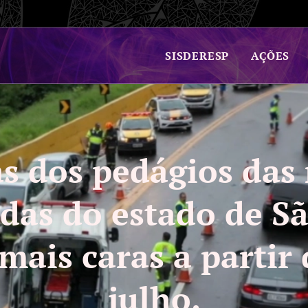
SISDERESP
AÇÕES
as dos pedágios das
das do estado de S
 mais caras a partir 
julho.