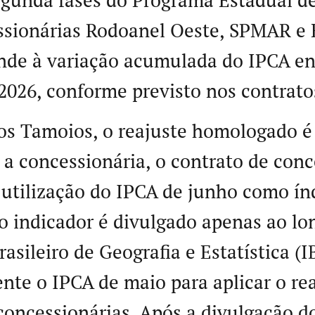
egunda fases do Programa Estadual d
ssionárias Rodoanel Oeste, SPMAR e 
nde à variação acumulada do IPCA en
2026, conforme previsto nos contrato
os Tamoios, o reajuste homologado é 
a concessionária, o contrato de con
 utilização do IPCA de junho como ín
o indicador é divulgado apenas ao lo
rasileiro de Geografia e Estatística (
ente o IPCA de maio para aplicar o re
oncessionárias. Após a divulgação do