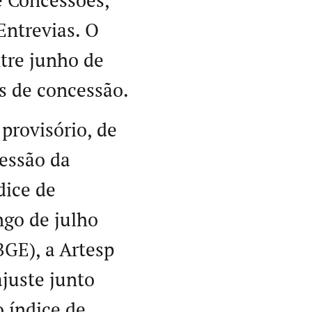
e Concessões,
Entrevias. O
tre junho de
s de concessão.
provisório, de
cessão da
dice de
ngo de julho
IBGE), a Artesp
ajuste junto
 índice de