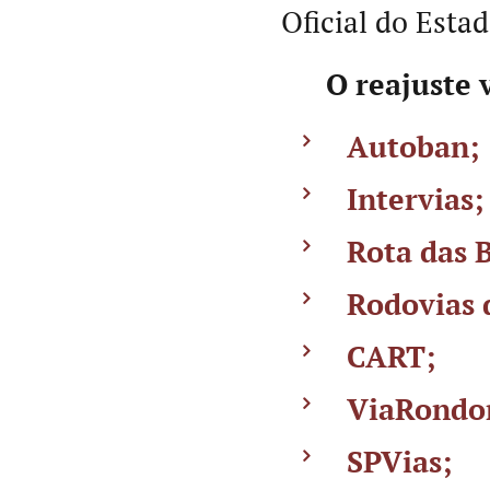
Oficial do Esta
🚗 O reajuste 
Autoban;
Intervias;
Rota das 
Rodovias 
CART;
ViaRondo
SPVias;