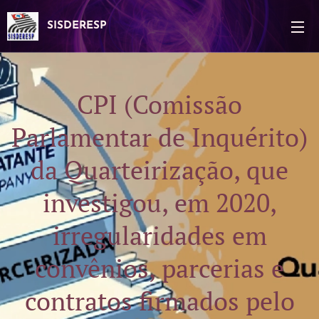
SISDERESP
CPI (Comissão
Parlamentar de Inquérito)
da Quarteirização, que
investigou, em 2020,
irregularidades em
convênios, parcerias e
contratos firmados pelo