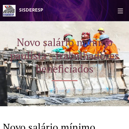
SISDERESP
Novo salário mínimo
paulista - trabalhadores
beneficiados
03/07/2025
Novo salário mínimo