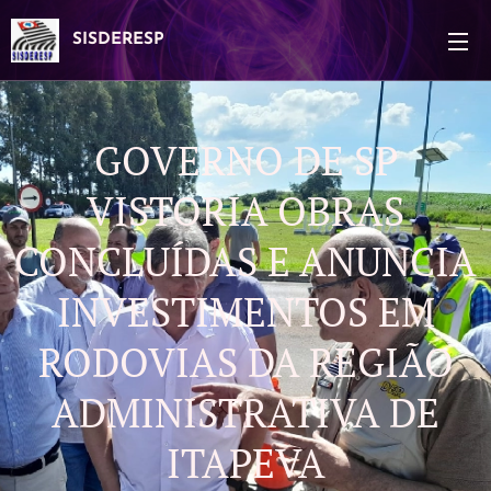
SISDERESP
GOVERNO DE SP
VISTORIA OBRAS
CONCLUÍDAS E ANUNCIA
INVESTIMENTOS EM
RODOVIAS DA REGIÃO
ADMINISTRATIVA DE
ITAPEVA