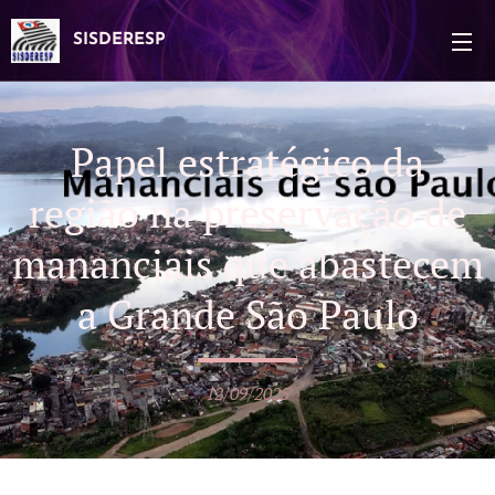
SISDERESP
Papel estratégico da
região na preservação de
mananciais que abastecem
a Grande São Paulo
12/09/2025