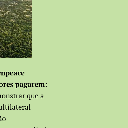
eenpeace
dores pagarem:
monstrar que a
ltilateral
ão