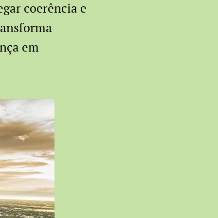
regar coerência e
ransforma
ança em