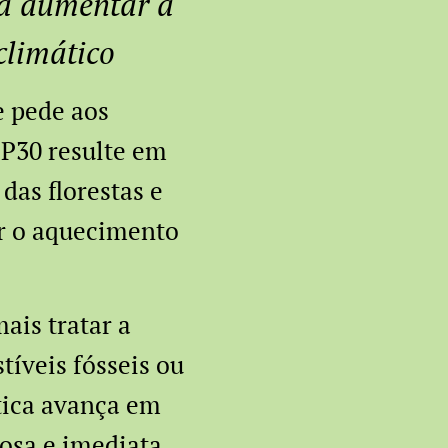
ra aumentar a
climático
 pede aos
P30 resulte em
das florestas e
ar o aquecimento
ais tratar a
tíveis fósseis ou
tica avança em
josa e imediata.