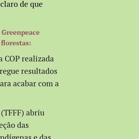
 claro de que
o Greenpeace
florestas:
ra COP realizada
regue resultados
para acabar com a
 (TFFF) abriu
eção das
Indígenas e das