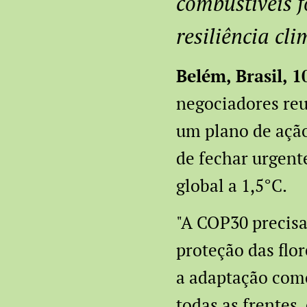
combustíveis f
resiliência cl
Belém, Brasil, 
negociadores re
um plano de ação 
de fechar urgent
global a 1,5°C.
"A COP30 precisa
proteção das flor
a adaptação com
todas as frentes,