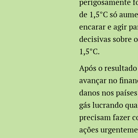
perigosamente fo
de 1,5°C só aume
encarar e agir p
decisivas sobre o
1,5°C.
Após o resultad
avançar no finan
danos nos países
gás lucrando qua
precisam fazer c
ações urgentemen