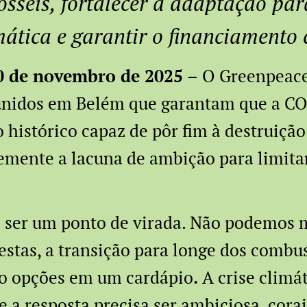
ósseis, fortalecer a adaptação pa
imática e garantir o financiamento 
10 de novembro de 2025 –
O Greenpeace
unidos em Belém que garantam que a CO
histórico capaz de pôr fim à destruição 
emente a lacuna de ambição para limit
 ser um ponto de virada. Não podemos m
estas, a transição para longe dos combus
o opções em um cardápio
.
A crise climá
 e a resposta precisa ser ambiciosa, cora