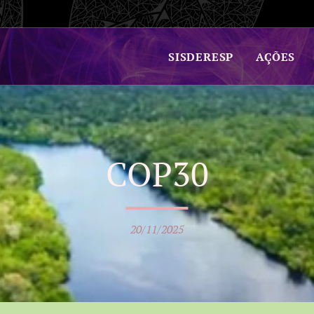
SISDERESP
AÇÕES
COP30
20/11/2025