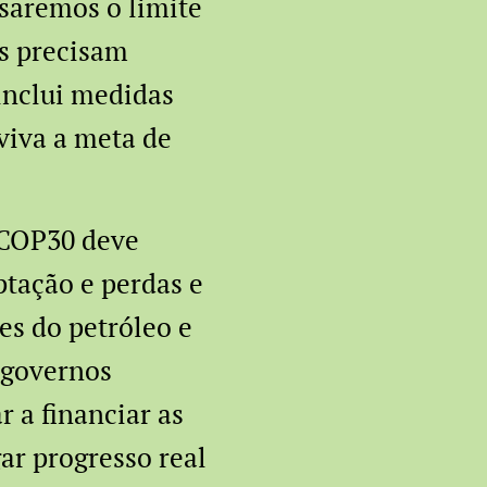
ssaremos o limite
os precisam
 inclui medidas
 viva a meta de
 COP30 deve
ptação e perdas e
s do petróleo e
 governos
 a financiar as
ar progresso real