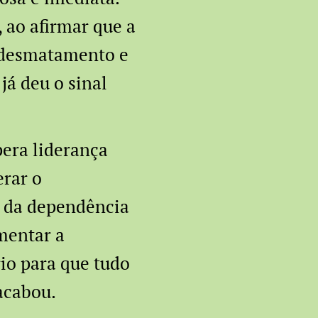
, ao afirmar que a
 desmatamento e
já deu o sinal
era liderança
erar o
m da dependência
mentar a
rio para que tudo
 acabou.