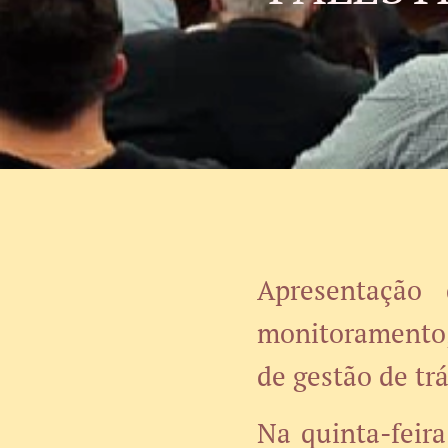
Apresentação 
monitoramento,
de gestão de tr
Na quinta-feir