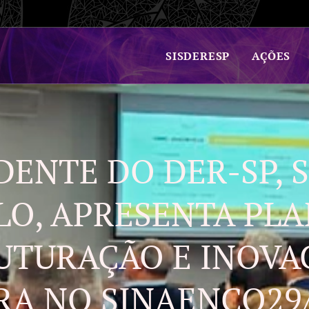
SISDERESP
AÇÕES
DENTE DO DER-SP, 
LO, APRESENTA PLA
UTURAÇÃO E INOVA
RA NO SINAENCO29/