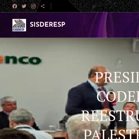
SISDERESP
PRESI
CODE
REESTR
PALEST