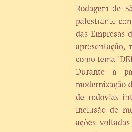
Rodagem de São
palestrante co
das Empresas d
apresentação, 
como tema "DER
Durante a pal
modernização da
de rodovias in
inclusão de mu
ações voltadas