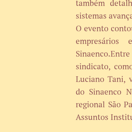
também detalh
sistemas avança
O evento contou
empresários 
Sinaenco.Entre
sindicato, com
Luciano Tani, 
do Sinaenco N
regional São P
Assuntos Instit