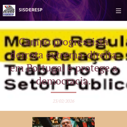
SISDERESP
Campo progressista
derrota extrema-direita
em Portugal e protege a
democracia.
23/02/2026