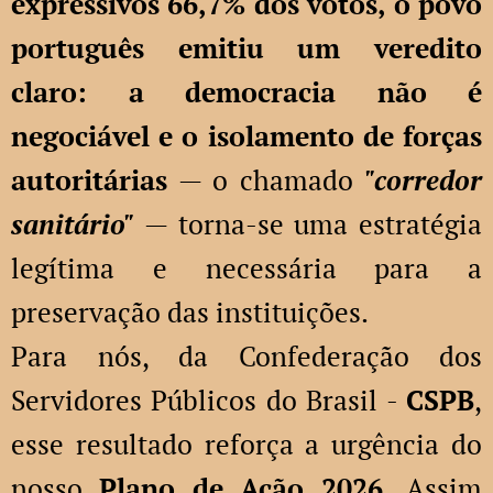
expressivos 66,7% dos votos, o povo
português emitiu um veredito
claro: a democracia não é
negociável e o isolamento de forças
autoritárias
— o chamado
"corredor
sanitário"
— torna-se uma estratégia
legítima e necessária para a
preservação das instituições.
Para nós, da Confederação dos
Servidores Públicos do Brasil -
CSPB
,
esse resultado reforça a urgência do
nosso
Plano de Ação 2026
. Assim