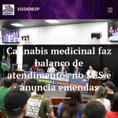
SISDERESP
Frente Parlamentar da
Cannabis medicinal faz
balanço de
atendimentos no SUS e
anuncia emendas
07/09/2025