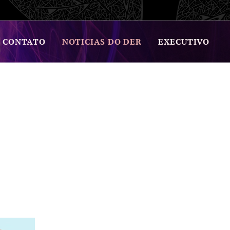
CONTATO
NOTICIAS DO DER
EXECUTIVO