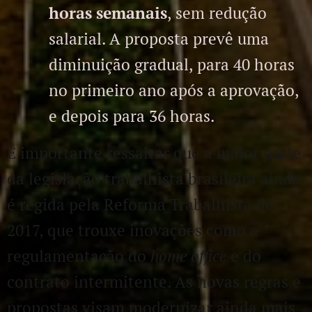
horas semanais
, sem redução
salarial. A proposta prevê uma
diminuição gradual, para 40 horas
no primeiro ano após a aprovação,
e depois para 36 horas.
É importante ressaltar que a maior parte
da legislação trabalhista brasileira ainda
é regida pela Reforma Trabalhista de
2017, que trouxe inovações como a
regulamentação do
home office
e do
contrato intermitente. As novas regras e
propostas visam modernizar ainda mais