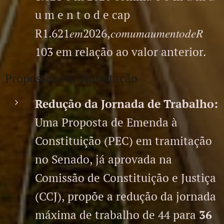
u m e n t o d e cap
R1.621𝑒𝑚2026,𝑐𝑜𝑚𝑢𝑚𝑎𝑢𝑚𝑒𝑛𝑡𝑜𝑑𝑒𝑅
103 em relação ao valor anterior.
Propostas em Tramitação
Redução da Jornada de Trabalho:
Uma Proposta de Emenda à
Constituição (PEC) em tramitação
no Senado, já aprovada na
Comissão de Constituição e Justiça
(CCJ), propõe a redução da jornada
máxima de trabalho de 44 para
36